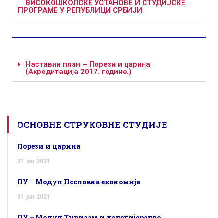
ВИСОКОШКОЛСКЕ УСТАНОВЕ И СТУДИЈСКЕ
ПРОГРАМЕ У РЕПУБЛИЦИ СРБИЈИ
Наставни план – Порези и царина
(Акредитација 2017. године.)
ОСНОВНЕ СТРУКОВНЕ СТУДИЈЕ
Порези и царина
31
јан
2021
ПУ – Модул Пословна економија
31
јан
2021
ПУ – Модул Туризам и хотелијерство