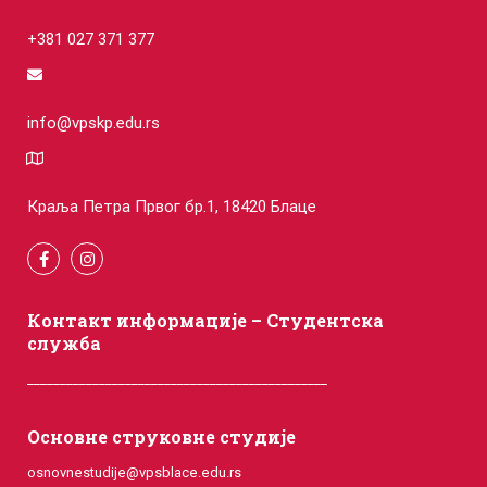
+381 027 371 377
info@vpskp.edu.rs
Краља Петра Првог бр.1, 18420 Блаце
Контакт информације – Студентска
служба
______________________________________________
Основне струковне студије
osnovnestudije@vpsblace.edu.rs