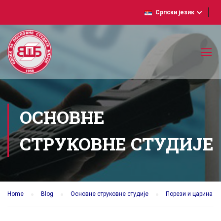
Српски језик
ОСНОВНЕ
СТРУКОВНЕ СТУДИЈЕ
Home
Blog
Основне струковне студије
Порези и царина