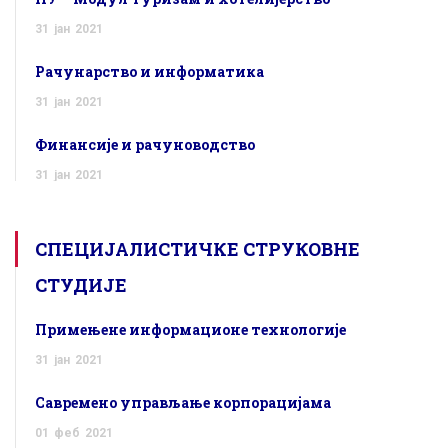
31
јан
2021
Рачунарство и информатика
31
јан
2021
Финансије и рачуноводство
31
јан
2021
СПЕЦИЈАЛИСТИЧКЕ СТРУКОВНЕ
СТУДИЈЕ
Примењене информационе технологије
31
јан
2021
Савремено управљање корпорацијама
01
феб
2021