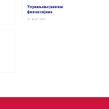
Управљање јавним
финансијама
01
феб
2021