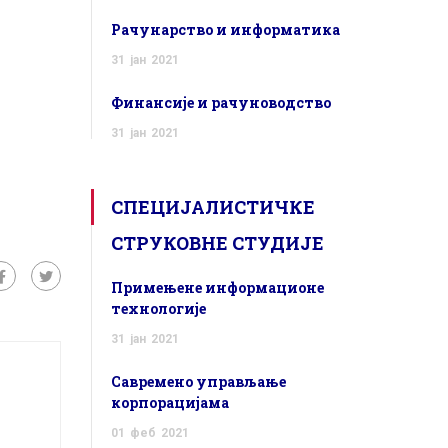
Рачунарство и информатика
31
јан
2021
Финансије и рачуноводство
31
јан
2021
СПЕЦИЈАЛИСТИЧКЕ
СТРУКОВНЕ СТУДИЈЕ
Примењене информационе
технологије
31
јан
2021
Савремено управљање
корпорацијама
01
феб
2021