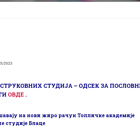
e
05/2023
ТРУКОВНИХ СТУДИЈА – ОДСЕК ЗА ПОСЛОВН
АТИ
ОВДЕ
.
вршавају на нови жиро рачун Топличке академије
не студије Блаце