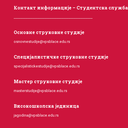
Контакт информације – Студентска служб
______________________________________________
Основне струковне студије
osnovnestudije@vpsblace.edu.rs
Специјалистичке струковне студије
specijalistickestudije@vpsblace.edu.rs
Мастер струковне студије
masterstudije@vpsblace.edu.rs
Високошколска јединица
jagodina@vpsblace.edu.rs