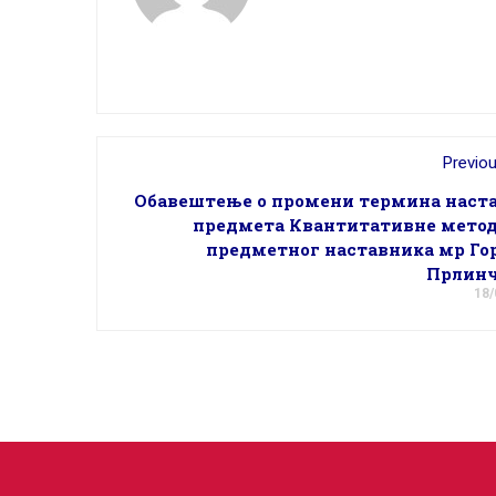
Previo
Обавештење о промени термина наста
предмета Квантитативне метод
предметног наставника мр Го
Прлин
18/