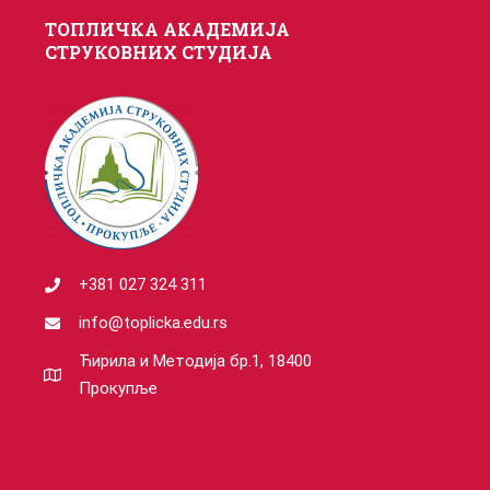
а
ТОПЛИЧКА АКАДЕМИЈА
СТРУКОВНИХ СТУДИЈА
+381 027 324 311
info@toplicka.edu.rs
Ћирила и Методија бр.1, 18400
Прокупље