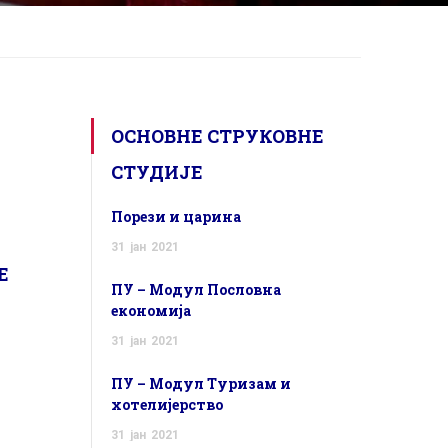
ОСНОВНЕ СТРУКОВНЕ
СТУДИЈЕ
Порези и царина
31
јан
2021
Е
ПУ – Модул Пословна
економија
31
јан
2021
ПУ – Модул Туризам и
хотелијерство
31
јан
2021