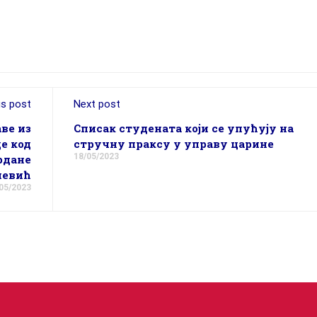
us post
Next post
ве из
Списак студената који се упућују на
е код
стручну праксу у управу царине
18/05/2023
рдане
чевић
05/2023