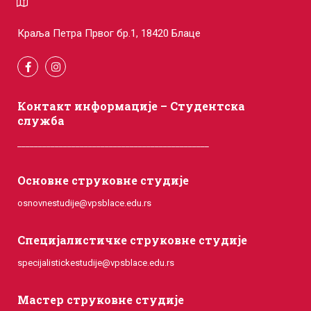
Краља Петра Првог бр.1, 18420 Блаце
Контакт информације – Студентска
служба
______________________________________________
Основне струковне студије
osnovnestudije@vpsblace.edu.rs
Специјалистичке струковне студије
specijalistickestudije@vpsblace.edu.rs
Мастер струковне студије