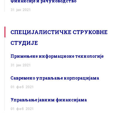
Финансије и рачуноводство
31
јан
2021
СПЕЦИЈАЛИСТИЧКЕ СТРУКОВНЕ
СТУДИЈЕ
Примењене информационе технологије
31
јан
2021
Савремено управљање корпорацијама
01
феб
2021
Управљање јавним финансијама
01
феб
2021