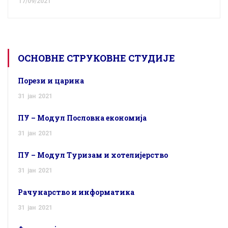
17/09/2021
ОСНОВНЕ СТРУКОВНЕ СТУДИЈЕ
Порези и царина
31
јан
2021
ПУ – Модул Пословна економија
31
јан
2021
ПУ – Модул Туризам и хотелијерство
31
јан
2021
Рачунарство и информатика
31
јан
2021