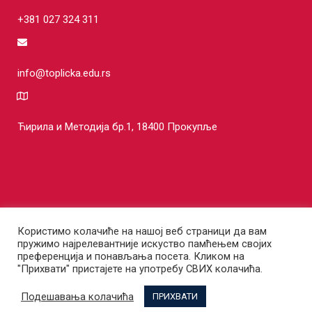
+381 027 324 311
info@toplicka.edu.rs
Ћирила и Методија бр.1, 18400 Прокупље
Користимо колачиће на нашој веб страници да вам
пружимо најрелевантније искуство памћењем својих
©COPYRIGHT Топличка академија струковних студија - Одсек за
преференција и понављања посета. Кликом на
"Прихвати" пристајете на употребу СВИХ колачића.
пословне студије Блаце 2025 I Сва права задржана.
Подешавања колачића
ПРИХВАТИ
English
Српски језик