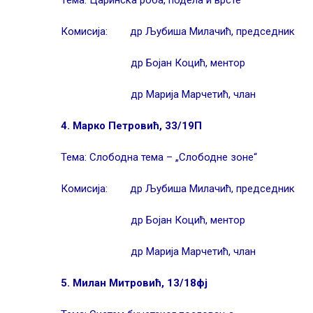
Тема: Царинска роба, подела и врсте
Комисија: др Љубиша Милачић, председник
др Бојан Коцић, ментор
др Марија Марчетић, члан
4. Марко Петровић, 33/19П
Тема: Слободна тема – „Слободне зоне“
Комисија: др Љубиша Милачић, председник
др Бојан Коцић, ментор
др Марија Марчетић, члан
5. Милан Митровић, 13/18фј