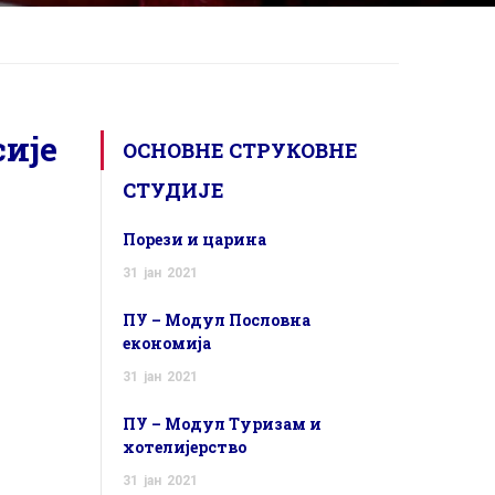
сије
ОСНОВНЕ СТРУКОВНЕ
СТУДИЈЕ
Порези и царина
31
јан
2021
ПУ – Модул Пословна
економија
31
јан
2021
ПУ – Модул Туризам и
хотелијерство
31
јан
2021