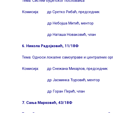
Тема: Систем буџетског пословања
Комисија: др Сретко Рибаћ, председник
др Небојша Митић, ментор
др Наташа Новаковић, члан
6. Никола Радојковић, 11/18Ф
Тема: Односи локалне самоуправе и централних ор
Комисија: др Снежана Михајлов, председник
др Јасминка Ђуровић, ментор
др Горан Перић, члан
7. Сања Марковић, 43/18Ф