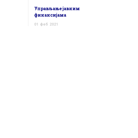
Управљање јавним
финансијама
01
феб
2021