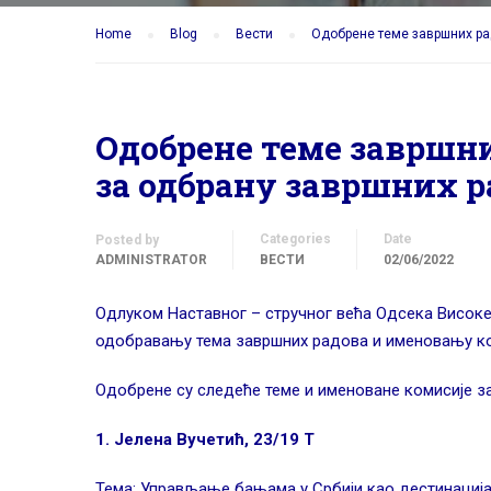
Home
Blog
Вести
Одобрене теме завршних ра
Одобрене теме завршн
за одбрану завршних р
Categories
Date
Posted by
ADMINISTRATOR
ВЕСТИ
02/06/2022
Одлуком Наставног – стручног већа Одсека Високе 
одобравању тема завршних радова и именовању ко
Одобрене су следеће теме и именоване комисије з
1. Јелена Вучетић, 23/19 Т
Тема: Управљање бањама у Србији као дестинациј