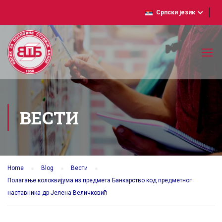
Српски језик
ВЕСТИ
Home
Blog
Вести
Полагање колоквијума из предмета Банкарство код предметног
наставника др Јелена Величковић