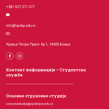
+381 027 371 377
info@vpskp.edu.rs
Краља Петра Првог бр.1, 18420 Блаце
Контакт информације – Студентска
служба
______________________________________________
Основне струковне студије
osnovnestudije@vpsblace.edu.rs