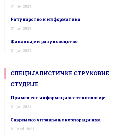
31
јан
2021
Рачунарство и информатика
31
јан
2021
Финансије и рачуноводство
31
јан
2021
СПЕЦИЈАЛИСТИЧКЕ СТРУКОВНЕ
СТУДИЈЕ
Примењене информационе технологије
31
јан
2021
Савремено управљање корпорацијама
01
феб
2021