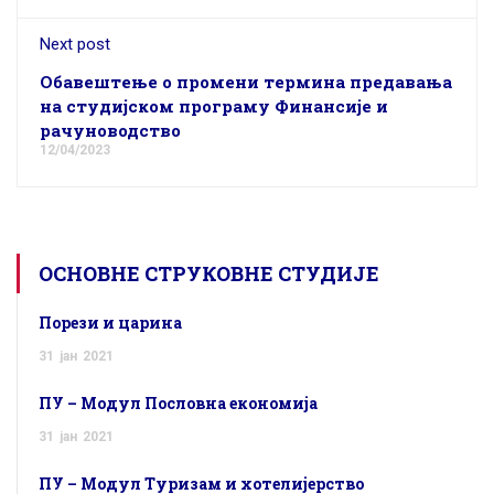
Next post
Обавештење о промени термина предавања
на студијском програму Финансије и
рачуноводство
12/04/2023
ОСНОВНЕ СТРУКОВНЕ СТУДИЈЕ
Порези и царина
31
јан
2021
ПУ – Модул Пословна економија
31
јан
2021
ПУ – Модул Туризам и хотелијерство