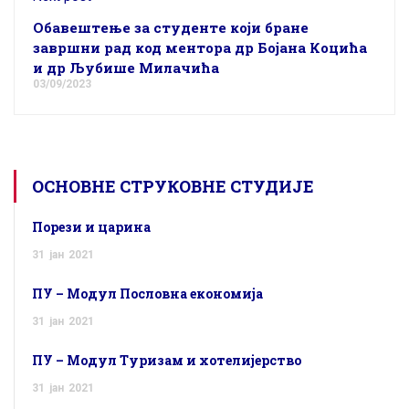
Обавештење за студенте који бране
завршни рад код ментора др Бојана Коцића
и др Љубише Милачића
03/09/2023
ОСНОВНЕ СТРУКОВНЕ СТУДИЈЕ
Порези и царина
31
јан
2021
ПУ – Модул Пословна економија
31
јан
2021
ПУ – Модул Туризам и хотелијерство
31
јан
2021