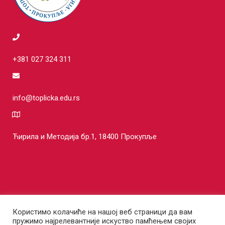
+381 027 324 311
info@toplicka.edu.rs
Ћирила и Методија бр.1, 18400 Прокупље
Користимо колачиће на нашој веб страници да вам
пружимо најрелевантније искуство памћењем својих