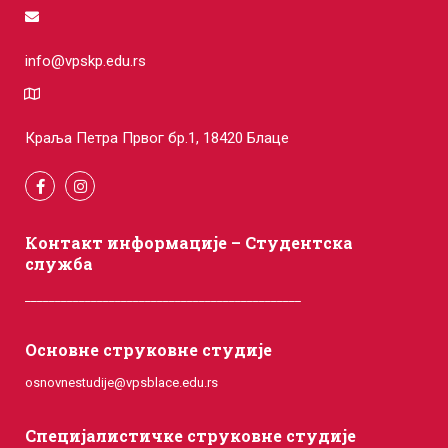
info@vpskp.edu.rs
Краља Петра Првог бр.1, 18420 Блаце
Контакт информације – Студентска
служба
______________________________________________
Основне струковне студије
osnovnestudije@vpsblace.edu.rs
Специјалистичке струковне студије