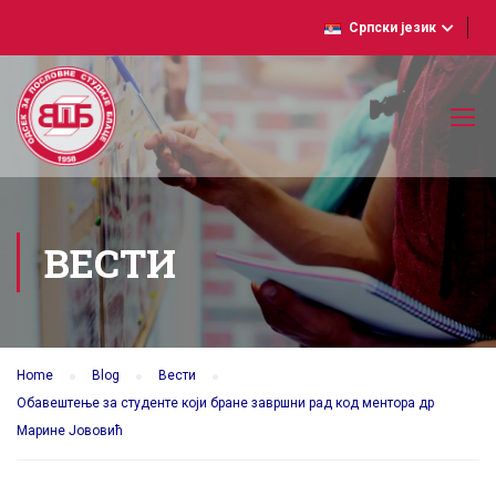
Српски језик
ВЕСТИ
Home
Blog
Вести
Обавештење за студенте који бране завршни рад код ментора др
Марине Јововић