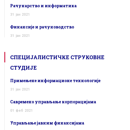
Рачунарство и информатика
31
јан
2021
Финансије и рачуноводство
31
јан
2021
СПЕЦИЈАЛИСТИЧКЕ СТРУКОВНЕ
СТУДИЈЕ
Примењене информационе технологије
31
јан
2021
Савремено управљање корпорацијама
01
феб
2021
Управљање јавним финансијама