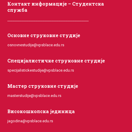
Контакт информације – Студентска
служба
______________________________________________
Основне струковне студије
osnovnestudije@vpsblace.edu.rs
Специјалистичке струковне студије
specijalistickestudije@vpsblace.edu.rs
Мастер струковне студије
masterstudije@vpsblace.edu.rs
Високошколска јединица
jagodina@vpsblace.edu.rs