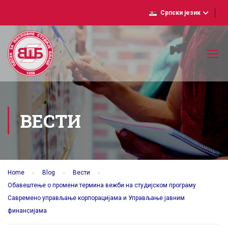
Српски језик
ВЕСТИ
Home
Blog
Вести
Обавештење о промени термина вежби на студијском програму
Савремено управљање корпорацијама и Управљање јавним
финансијама