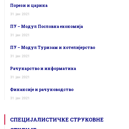
Порези и царина
31
јан
2021
ПУ – Модул Пословна економија
31
јан
2021
ПУ – Модул Туризам и хотелијерство
31
јан
2021
Рачунарство и информатика
31
јан
2021
Финансије и рачуноводство
31
јан
2021
СПЕЦИЈАЛИСТИЧКЕ СТРУКОВНЕ