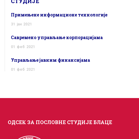
СТУДИЈЕ
Примењене информационе технологије
31
јан
2021
Савремено управљање корпорацијама
01
феб
2021
Управљање јавним финансијама
01
феб
2021
ОДСЕК ЗА ПОСЛОВНЕ СТУДИЈЕ БЛАЦЕ