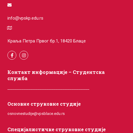
info@vpskp.edu.rs
Краља Петра Првог бр.1, 18420 Блаце
Контакт информације – Студентска
служба
______________________________________________
Основне струковне студије
osnovnestudije@vpsblace.edu.rs
Специјалистичке струковне студије