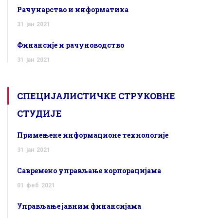
Рачунарство и информатика
31
јан
2021
Финансије и рачуноводство
31
јан
2021
СПЕЦИЈАЛИСТИЧКЕ СТРУКОВНЕ
СТУДИЈЕ
Примењене информационе технологије
31
јан
2021
Савремено управљање корпорацијама
01
феб
2021
Управљање јавним финансијама