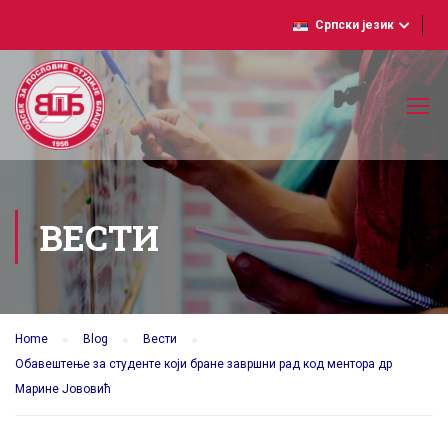
Српски језик
ВЕСТИ
Home
Blog
Вести
Обавештење за студенте који бране завршни рад код ментора др
Марине Јововић