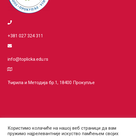
+381 027 324 311
info@toplicka.edu.rs
Ћирила и Методија бр.1, 18400 Прокупље
Користимо колачиће на нашој веб страници да вам
пружимо најрелевантније искуство памћењем својих