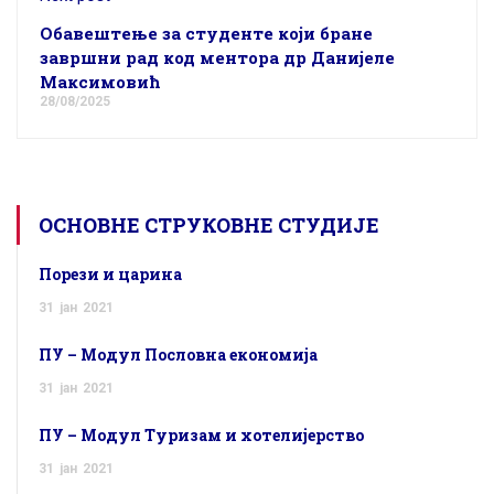
Обавештење за студенте који бране
завршни рад код ментора др Данијеле
Максимовић
28/08/2025
ОСНОВНЕ СТРУКОВНЕ СТУДИЈЕ
Порези и царина
31
јан
2021
ПУ – Модул Пословна економија
31
јан
2021
ПУ – Модул Туризам и хотелијерство
31
јан
2021