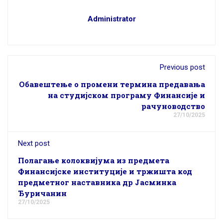
Administrator
Previous post
Обавештење о промени термина предавања
на студијском програму Финансије и
рачуноводство
27/10/2025
Next post
Полагање колоквијума из предмета
Финансијске институције и тржишта код
предметног наставника др Јасминка
Ђуричанин
27/10/2025