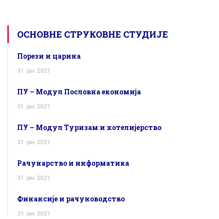
ОСНОВНЕ СТРУКОВНЕ СТУДИЈЕ
Порези и царина
31
јан
2021
ПУ – Модул Пословна економија
31
јан
2021
ПУ – Модул Туризам и хотелијерство
31
јан
2021
Рачунарство и информатика
31
јан
2021
Финансије и рачуноводство
31
јан
2021