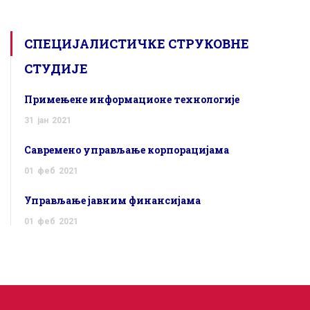
СПЕЦИЈАЛИСТИЧКЕ СТРУКОВНЕ
СТУДИЈЕ
Примењене информационе технологије
31
јан
2021
Савремено управљање корпорацијама
01
феб
2021
Управљање јавним финансијама
01
феб
2021