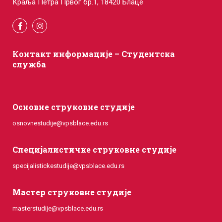
Краља Петра Првог бр.1, 18420 Блаце
Контакт информације – Студентска
служба
______________________________________________
Основне струковне студије
osnovnestudije@vpsblace.edu.rs
Специјалистичке струковне студије
specijalistickestudije@vpsblace.edu.rs
Мастер струковне студије
masterstudije@vpsblace.edu.rs