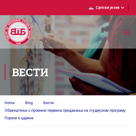
Српски језик
ВЕСТИ
Home
Blog
Вести
Обавештење о промени термина предавања на студијском програму
Порези и царине