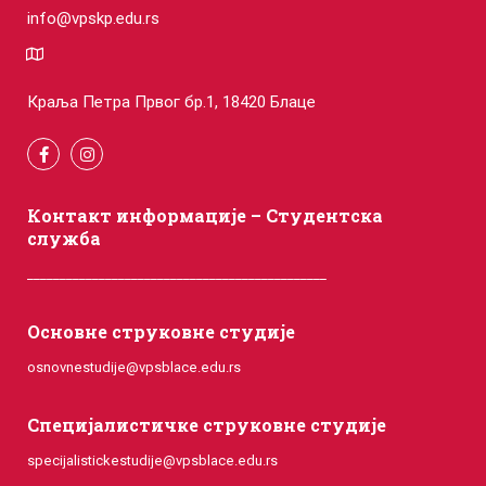
info@vpskp.edu.rs
Краља Петра Првог бр.1, 18420 Блаце
Контакт информације – Студентска
служба
______________________________________________
Основне струковне студије
osnovnestudije@vpsblace.edu.rs
Специјалистичке струковне студије
specijalistickestudije@vpsblace.edu.rs