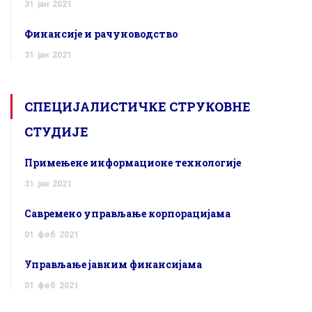
31
јан
2021
Финансије и рачуноводство
31
јан
2021
СПЕЦИЈАЛИСТИЧКЕ СТРУКОВНЕ
СТУДИЈЕ
Примењене информационе технологије
31
јан
2021
Савремено управљање корпорацијама
01
феб
2021
Управљање јавним финансијама
01
феб
2021