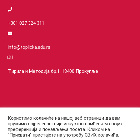
+381 027 324 311
info@toplicka.edu.rs
Ћирила и Методија бр.1, 18400 Прокупље
Користимо колачиће на нашој веб страници да вам
пружимо најрелевантније искуство памћењем својих
©COPYRIGHT Топличка академија струковних студија - Одсек за
преференција и понављања посета. Кликом на
"Прихвати" пристајете на употребу СВИХ колачића.
пословне студије Блаце 2025 I Сва права задржана.