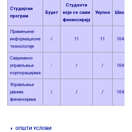
Студенти
Студијски
Буџет
који се сами
Укупно
Школар
програм
финансирају
Примењене
информационе
/
11
11
104.000
технологије
Савремено
управљање
/
/
/
104.000
корпорацијама
Управљање
јавним
/
/
/
104.000
финансијама
ОПШТИ УСЛОВИ