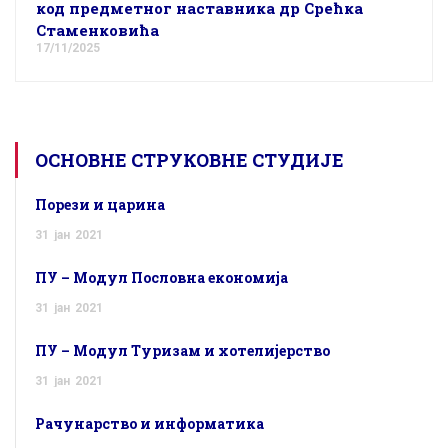
код предметног наставника др Срећка
Стаменковића
17/11/2025
ОСНОВНЕ СТРУКОВНЕ СТУДИЈЕ
Порези и царина
31
јан
2021
ПУ – Модул Пословна економија
31
јан
2021
ПУ – Модул Туризам и хотелијерство
31
јан
2021
Рачунарство и информатика