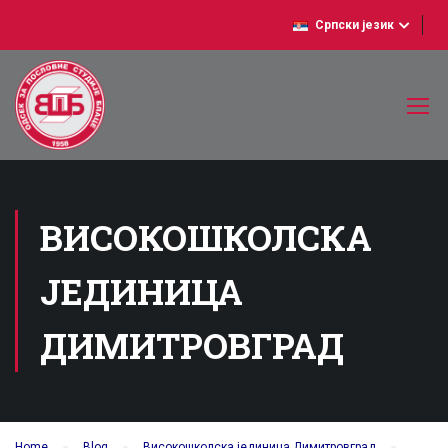
Српски језик
ВИСОКОШКОЛСКА
ЈЕДИНИЦА
ДИМИТРОВГРАД
Home
Blog
Високошколска јединица Димитровград