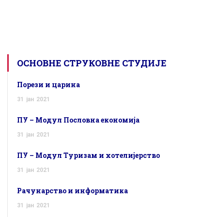
ОСНОВНЕ СТРУКОВНЕ СТУДИЈЕ
Порези и царина
31
јан
2021
ПУ – Модул Пословна економија
31
јан
2021
ПУ – Модул Туризам и хотелијерство
31
јан
2021
Рачунарство и информатика
31
јан
2021