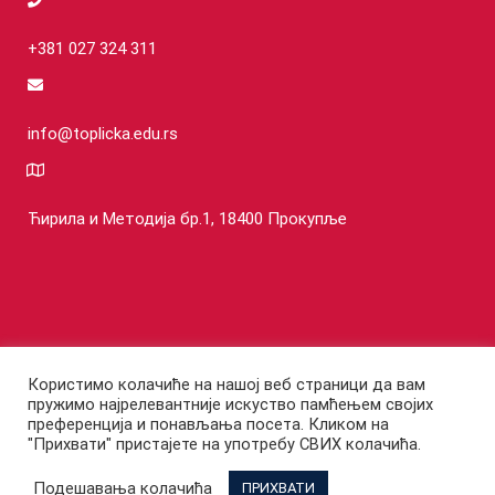
+381 027 324 311
info@toplicka.edu.rs
Ћирила и Методија бр.1, 18400 Прокупље
Користимо колачиће на нашој веб страници да вам
пружимо најрелевантније искуство памћењем својих
©COPYRIGHT Топличка академија струковних студија - Одсек за
преференција и понављања посета. Кликом на
"Прихвати" пристајете на употребу СВИХ колачића.
пословне студије Блаце 2025 I Сва права задржана.
Подешавања колачића
ПРИХВАТИ
English
Српски језик