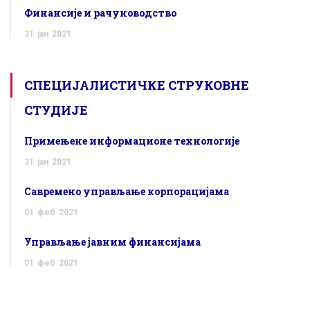
Финансије и рачуноводство
31
јан
2021
СПЕЦИЈАЛИСТИЧКЕ СТРУКОВНЕ
СТУДИЈЕ
Примењене информационе технологије
31
јан
2021
Савремено управљање корпорацијама
01
феб
2021
Управљање јавним финансијама
01
феб
2021