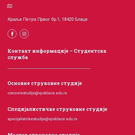
Краља Петра Првог бр.1, 18420 Блаце
Контакт информације – Студентска
служба
______________________________________________
Основне струковне студије
osnovnestudije@vpsblace.edu.rs
Специјалистичке струковне студије
specijalistickestudije@vpsblace.edu.rs
Мастер струковне студије